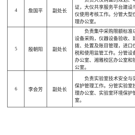
证，大仪共享服务平台建设
4
詹国平
副处长
仪使用考核工作。分管大型
理办公室。
负责集中采购限额标准
设备采购，仪器设备验收、
拨、处置及账目管理，进口
5
殷朝阳
副处长
税和使用监管工作。分管设
办公室、湘雅校区办公室和
公室。
负责
实验室技术安全与
保护管理工作。
分管实验室
6
李会芳
副处长
理办公室、实验室环境保护
室。