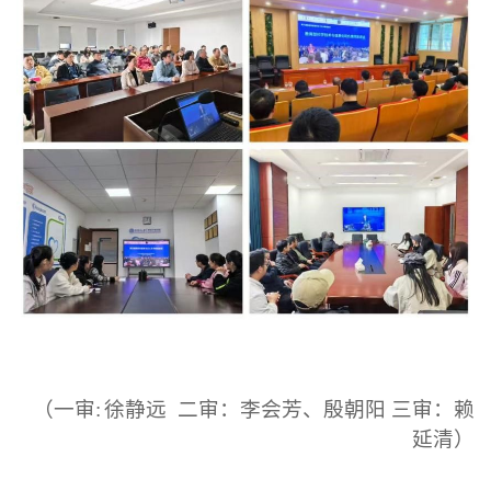
（
一审
:
徐静远 二审：李会芳、殷朝阳 三审：赖
延清）