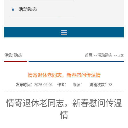
活动动态
活动动态
首页
活动动态
>>
>> 正文
情寄退休老同志，新春慰问传温情
发布时间：2026-02-04 作者： 来源： 浏览次数：
73
情寄退休老同志，新春慰问传温
情