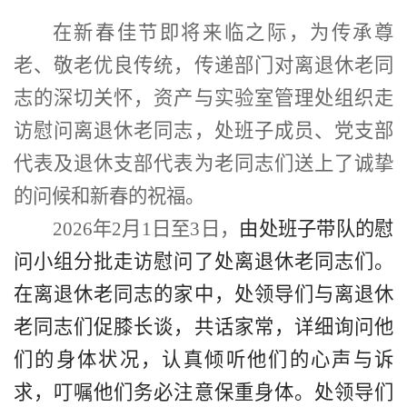
在新春佳节即将来临之际，为传承尊
老、敬老优良传统，传递部门对离退休老同
志的深切关怀，资产与实验室管理处组织走
访慰问离退休老同志，处班子成员、党支部
代表及退休支部代表为老同志们送上了诚挚
的问候和新春的祝福。
2026
年
2
月
1
日至
3
日，
由处班子带队的慰
问小组分批走访慰问了处离退休老同志们。
在离退休老同志的家中，处领导们与离退休
老同志们促膝长谈，共话家常，详细询问他
们的身体状况，认真倾听他们的心声与诉
求，叮嘱他们务必注意保重身体。处领导们