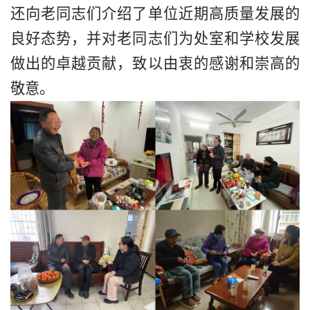
还向老同志们介绍了单位近期高质量发展的
良好态势，并对老同志们为处室和学校发展
做出的卓越贡献，致以由衷的感谢和崇高的
敬意。