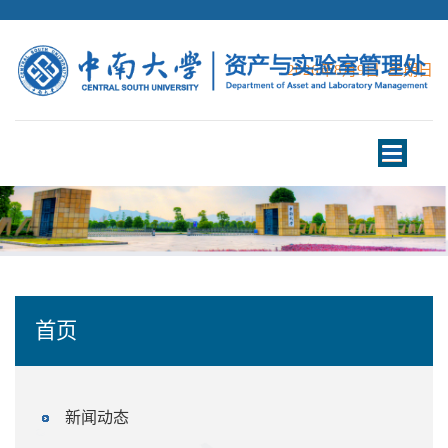
2026年8月9日 星期日
Toggle
navigation
首页
新闻动态